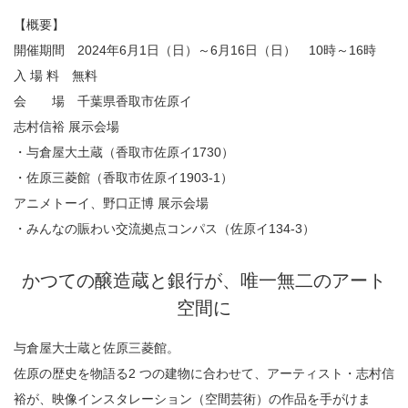
【概要】
開催期間 2024年6月1日（日）～6月16日（日） 10時～16時
入 場 料 無料
会 場 千葉県香取市佐原イ
志村信裕 展示会場
・与倉屋大土蔵（香取市佐原イ1730）
・佐原三菱館（香取市佐原イ1903-1）
アニメトーイ、野口正博 展示会場
・みんなの賑わい交流拠点コンパス（佐原イ134-3）
かつての醸造蔵と銀行が、唯一無二のアート
空間に
与倉屋大士蔵と佐原三菱館。
佐原の歴史を物語る2 つの建物に合わせて、アーティスト・志村信
裕が、映像インスタレーション（空間芸術）の作品を手がけま