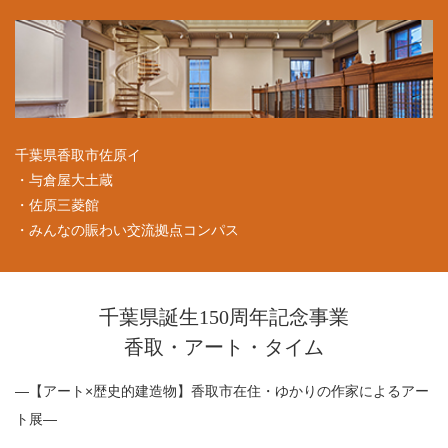
千葉県香取市佐原イ
・与倉屋大土蔵
・佐原三菱館
・みんなの賑わい交流拠点コンパス
千葉県誕生150周年記念事業
香取・アート・タイム
―【アート×歴史的建造物】香取市在住・ゆかりの作家によるアー
ト展―