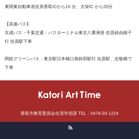
東関東自動車道佐原香取ICから10 分、大栄IC から20分
【高速バス】
京成バス・千葉交通：バスターミナル東京八重洲発 佐原経由銚子
行 佐原駅下車
関鉄グリーンバス：東京駅日本橋口発鉾田駅行 佐原駅、忠敬橋で
下車
香取市教育委員会生涯学習課 TEL：0478-50-1224
RSS