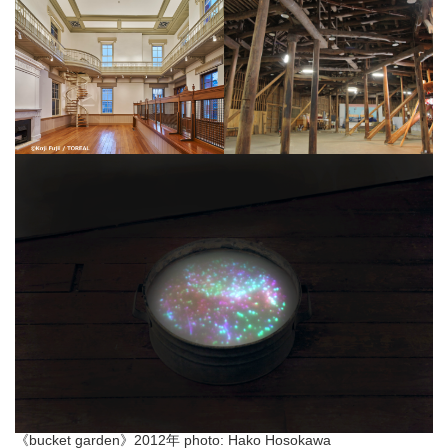
《bucket garden》2012年 photo: Hako Hosokawa