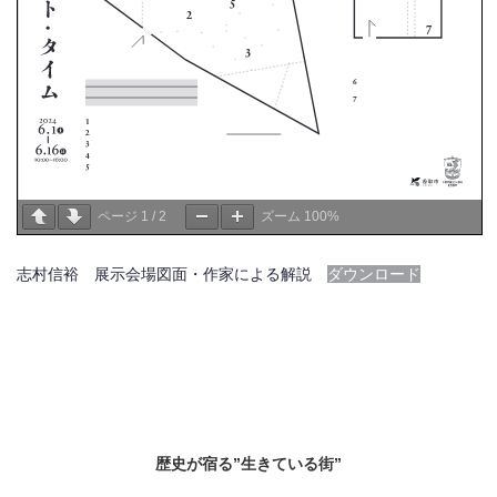
ページ
1
/
2
ズーム
100%
志村信裕 展示会場図面・作家による解説
ダウンロード
歴史が宿る”生きている街”