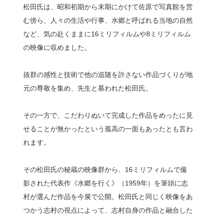
松田氏は、昭和初期から末期にかけて佐原で写真館を営
む傍ら、人々の生活や行事、水郷と呼ばれる当地の自然
など、気の赴くままに16ミリフィルムや8ミリフィルム
の映像に収めました。
抜群の感性と技術で他の追随を許さない作品づくりが地
元の尊敬を集め、先生と慕われた松田氏。
その一方で、こだわりぬいて完成した作品をめったに見
せることが無かったという孤高の一面もあったとも言わ
れます。
その松田氏の秘蔵の映像群から、16ミリフィルムで撮
影された代表作《水郷を行く》（1959年）を筆頭に志
村が選んだ作品を今展で公開。松田氏と同じく映像をあ
つかう志村の視点によって、志村自身の作品と融合した