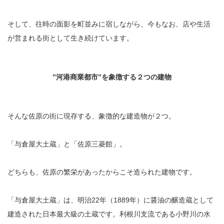
そして、往時の面影を町並みに宿しながら、今もなお、店や生活
が営まれる街として生き続けています。
”河港商業都市”を象徴する２つの建物
そんな佐原の街に現存する、象徴的な建造物が２つ。
「与倉屋大土蔵」と「佐原三菱館」。
どちらも、佐原の繁栄があったからこそ造られた建物です。
「与倉屋大土蔵」は、明治22年（1889年）に醤油の醸造蔵として
建造された日本最大級の土蔵です。利根川支流である小野川の水